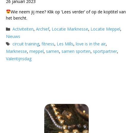
26 januari 2023
Wie neem jij mee? Klik op ‘Lees verder’ of op de koptitel van
het bericht.
Categorieën
Activiteiten
,
Archief
,
Locatie Marknesse
,
Locatie Meppel
,
Nieuws
Tags
circuit training
,
fitness
,
Les Mills
,
love is in the air
,
Marknesse
,
meppel
,
samen
,
samen sporten
,
sportpartner
,
Valentijnsdag