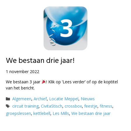
We bestaan drie jaar!
1 november 2022
We bestaan 3 jaar
! Klik op ‘Lees verder’ of op de koptitel
van het bericht.
Categorieën
Algemeen
,
Archief
,
Locatie Meppel
,
Nieuws
Tags
circuit training
,
CivitaStisch
,
crossbox
,
feestje
,
fitness
,
groepslessen
,
kettlebell
,
Les Mills
,
We bestaan drie jaar