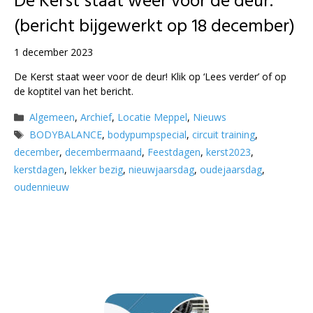
De Kerst staat weer voor de deur.
(bericht bijgewerkt op 18 december)
1 december 2023
De Kerst staat weer voor de deur! Klik op ‘Lees verder’ of op
de koptitel van het bericht.
Categorieën
Algemeen
,
Archief
,
Locatie Meppel
,
Nieuws
Tags
BODYBALANCE
,
bodypumpspecial
,
circuit training
,
december
,
decembermaand
,
Feestdagen
,
kerst2023
,
kerstdagen
,
lekker bezig
,
nieuwjaarsdag
,
oudejaarsdag
,
oudennieuw