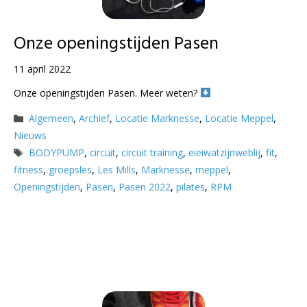
Onze openingstijden Pasen
11 april 2022
Onze openingstijden Pasen. Meer weten?
Categorieën
Algemeen
,
Archief
,
Locatie Marknesse
,
Locatie Meppel
,
Nieuws
Tags
BODYPUMP
,
circuit
,
circuit training
,
eieiwatzijnweblij
,
fit
,
fitness
,
groepsles
,
Les Mills
,
Marknesse
,
meppel
,
Openingstijden
,
Pasen
,
Pasen 2022
,
pilates
,
RPM