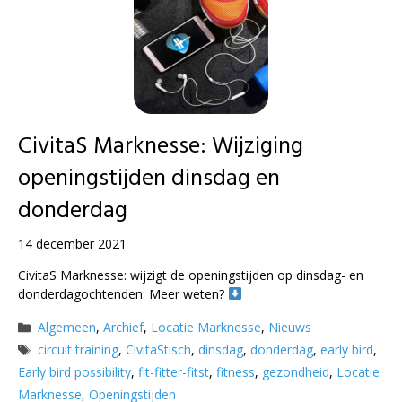
CivitaS Marknesse: Wijziging
openingstijden dinsdag en
donderdag
14 december 2021
CivitaS Marknesse: wijzigt de openingstijden op dinsdag- en
donderdagochtenden. Meer weten?
Categorieën
Algemeen
,
Archief
,
Locatie Marknesse
,
Nieuws
Tags
circuit training
,
CivitaStisch
,
dinsdag
,
donderdag
,
early bird
,
Early bird possibility
,
fit-fitter-fitst
,
fitness
,
gezondheid
,
Locatie
Marknesse
,
Openingstijden