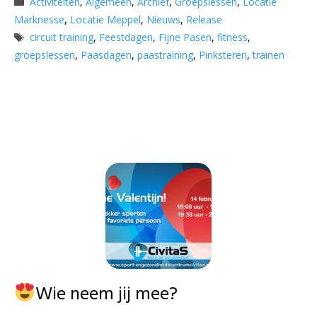
Activiteiten
,
Algemeen
,
Archief
,
Groepslessen
,
Locatie
Marknesse
,
Locatie Meppel
,
Nieuws
,
Release
Tags
circuit training
,
Feestdagen
,
Fijne Pasen
,
fitness
,
groepslessen
,
Paasdagen
,
paastraining
,
Pinksteren
,
trainen
Wie neem jij mee?