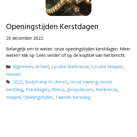
Openingstijden Kerstdagen
20 december 2022
Belangrijk om te weten: onze openingstijden kerstdagen. Meer
weten? Klik op ‘Lees verder’ of op de koptitel van het bericht.
Categorieën
Algemeen
,
Archief
,
Locatie Marknesse
,
Locatie Meppel
,
Nieuws
Tags
2022
,
BodyPump XL (Kerst)
,
circuit training
,
eerste
kerstdag
,
Feestdagen
,
fitness
,
groepslessen
,
Marknesse
,
meppel
,
Openingstijden
,
Tweede Kerstdag