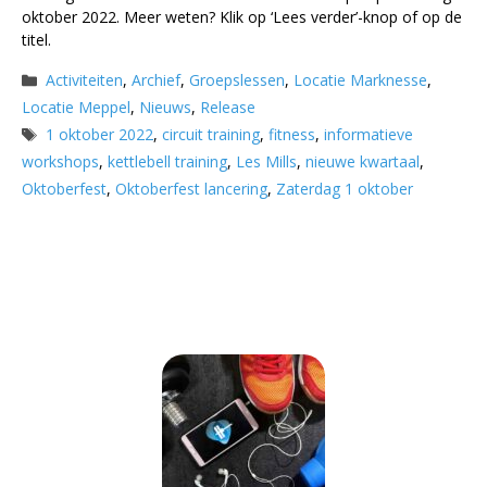
oktober 2022. Meer weten? Klik op ‘Lees verder’-knop of op de
titel.
Categorieën
Activiteiten
,
Archief
,
Groepslessen
,
Locatie Marknesse
,
Locatie Meppel
,
Nieuws
,
Release
Tags
1 oktober 2022
,
circuit training
,
fitness
,
informatieve
workshops
,
kettlebell training
,
Les Mills
,
nieuwe kwartaal
,
Oktoberfest
,
Oktoberfest lancering
,
Zaterdag 1 oktober