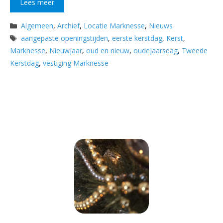
Lees meer
Categorieën
Algemeen
,
Archief
,
Locatie Marknesse
,
Nieuws
Tags
aangepaste openingstijden
,
eerste kerstdag
,
Kerst
,
Marknesse
,
Nieuwjaar
,
oud en nieuw
,
oudejaarsdag
,
Tweede
Kerstdag
,
vestiging Marknesse