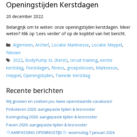
Openingstijden Kerstdagen
20 december 2022
Belangrijk om te weten: onze openingstijden kerstdagen. Meer
weten? Klik op ‘Lees verder’ of op de koptitel van het bericht.
Categorieën
Algemeen
,
Archief
,
Locatie Marknesse
,
Locatie Meppel
,
Nieuws
Tags
2022
,
BodyPump XL (Kerst)
,
circuit training
,
eerste
kerstdag
,
Feestdagen
,
fitness
,
groepslessen
,
Marknesse
,
meppel
,
Openingstijden
,
Tweede Kerstdag
Recente berichten
Wij groeien en zoeken jou: twee openstaande vacatures!
Pinksteren 2026: aangepaste tijden & lesrooster
Koningsdag 2026: aangepaste tijden & lesrooster
Pasen 2026: aangepaste tijden & lesrooster
AANPASSING OPENINGSTIJD
: woensdag 7 januari 2026