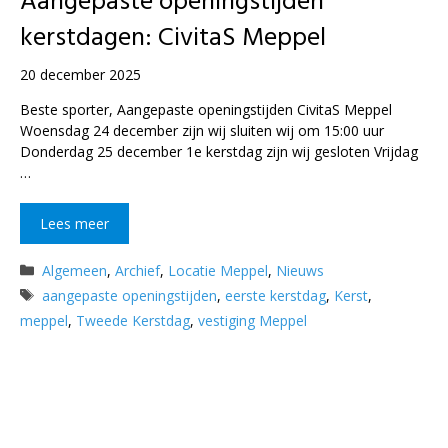
Aangepaste openingstijden
kerstdagen: CivitaS Meppel
20 december 2025
Beste sporter, Aangepaste openingstijden CivitaS Meppel
Woensdag 24 december zijn wij sluiten wij om 15:00 uur
Donderdag 25 december 1e kerstdag zijn wij gesloten Vrijdag
…
Lees meer
Categorieën
Algemeen
,
Archief
,
Locatie Meppel
,
Nieuws
Tags
aangepaste openingstijden
,
eerste kerstdag
,
Kerst
,
meppel
,
Tweede Kerstdag
,
vestiging Meppel