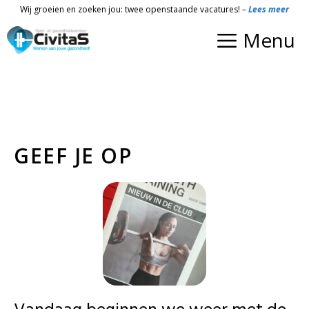
Ga
Wij groeien en zoeken jou: twee openstaande vacatures! –
Lees meer
naar
Menu
de
inhoud
GEEF JE OP