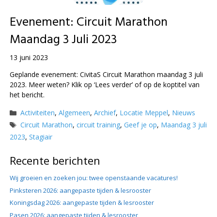
Evenement: Circuit Marathon
Maandag 3 Juli 2023
13 juni 2023
Geplande evenement: CivitaS Circuit Marathon maandag 3 juli
2023. Meer weten? Klik op ‘Lees verder’ of op de koptitel van
het bericht.
Categorieën
Activiteiten
,
Algemeen
,
Archief
,
Locatie Meppel
,
Nieuws
Tags
Circuit Marathon
,
circuit training
,
Geef je op
,
Maandag 3 juli
2023
,
Stagiair
Recente berichten
Wij groeien en zoeken jou: twee openstaande vacatures!
Pinksteren 2026: aangepaste tijden & lesrooster
Koningsdag 2026: aangepaste tijden & lesrooster
Pasen 2026: aangepaste tijden & lesrooster