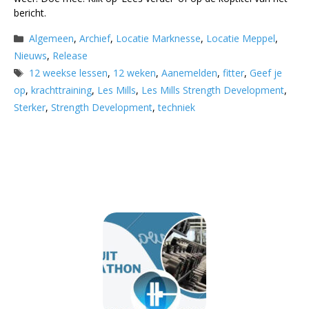
bericht.
Categorieën
Algemeen
,
Archief
,
Locatie Marknesse
,
Locatie Meppel
,
Nieuws
,
Release
Tags
12 weekse lessen
,
12 weken
,
Aanemelden
,
fitter
,
Geef je
op
,
krachttraining
,
Les Mills
,
Les Mills Strength Development
,
Sterker
,
Strength Development
,
techniek