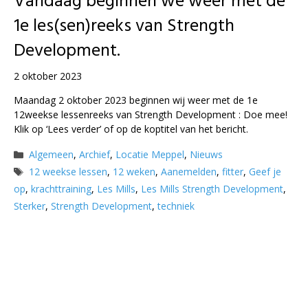
Vandaag beginnen we weer met de
1e les(sen)reeks van Strength
Development.
2 oktober 2023
Maandag 2 oktober 2023 beginnen wij weer met de 1e
12weekse lessenreeks van Strength Development : Doe mee!
Klik op ‘Lees verder’ of op de koptitel van het bericht.
Categorieën
Algemeen
,
Archief
,
Locatie Meppel
,
Nieuws
Tags
12 weekse lessen
,
12 weken
,
Aanemelden
,
fitter
,
Geef je
op
,
krachttraining
,
Les Mills
,
Les Mills Strength Development
,
Sterker
,
Strength Development
,
techniek