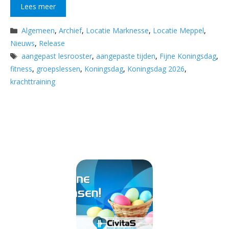
Lees meer
Categorieën
Algemeen
,
Archief
,
Locatie Marknesse
,
Locatie Meppel
,
Nieuws
,
Release
Tags
aangepast lesrooster
,
aangepaste tijden
,
Fijne Koningsdag
,
fitness
,
groepslessen
,
Koningsdag
,
Koningsdag 2026
,
krachttraining