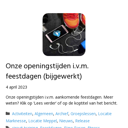
Onze openingstijden i.v.m.
feestdagen (bijgewerkt)
4 april 2023
Onze openingstijden i.v.m. aankomende feestdagen. Meer
weten? Klik op ‘Lees verder’ of op de koptitel van het bericht.
Categorieën
Activiteiten
,
Algemeen
,
Archief
,
Groepslessen
,
Locatie
Marknesse
,
Locatie Meppel
,
Nieuws
,
Release
Tags
circuit training
,
Feestdagen
,
Fijne Pasen
,
fitness
,