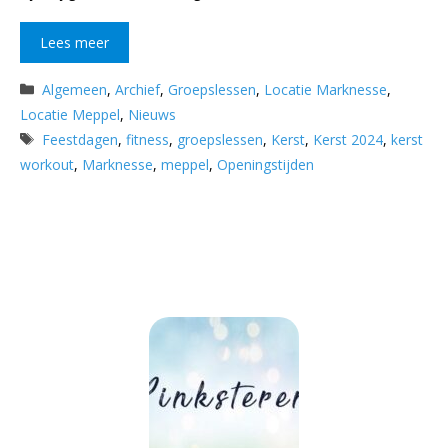
Lees meer
Categorieën
Algemeen
,
Archief
,
Groepslessen
,
Locatie Marknesse
,
Locatie Meppel
,
Nieuws
Tags
Feestdagen
,
fitness
,
groepslessen
,
Kerst
,
Kerst 2024
,
kerst
workout
,
Marknesse
,
meppel
,
Openingstijden