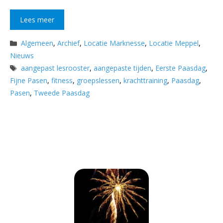
Lees meer
Categorieën
Algemeen
,
Archief
,
Locatie Marknesse
,
Locatie Meppel
,
Nieuws
Tags
aangepast lesrooster
,
aangepaste tijden
,
Eerste Paasdag
,
Fijne Pasen
,
fitness
,
groepslessen
,
krachttraining
,
Paasdag
,
Pasen
,
Tweede Paasdag