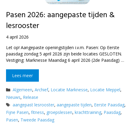
Pasen 2026: aangepaste tijden &
lesrooster
4 april 2026
Let op! Aangepaste openingstijden i.v.m. Pasen: Op Eerste
paasdag zondag 5 april 2026 zijn beide locaties GESLOTEN.
Vestiging: Marknesse Maandag 6 april 2026 (2de Paasdag) …
Lees meer
Categorieën
Algemeen
,
Archief
,
Locatie Marknesse
,
Locatie Meppel
,
Nieuws
,
Release
Tags
aangepast lesrooster
,
aangepaste tijden
,
Eerste Paasdag
,
Fijne Pasen
,
fitness
,
groepslessen
,
krachttraining
,
Paasdag
,
Pasen
,
Tweede Paasdag