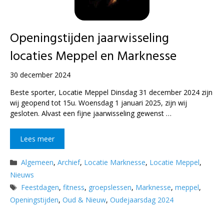
Openingstijden jaarwisseling
locaties Meppel en Marknesse
30 december 2024
Beste sporter, Locatie Meppel Dinsdag 31 december 2024 zijn
wij geopend tot 15u. Woensdag 1 januari 2025, zijn wij
gesloten. Alvast een fijne jaarwisseling gewenst …
Lees meer
Categorieën
Algemeen
,
Archief
,
Locatie Marknesse
,
Locatie Meppel
,
Nieuws
Tags
Feestdagen
,
fitness
,
groepslessen
,
Marknesse
,
meppel
,
Openingstijden
,
Oud & Nieuw
,
Oudejaarsdag 2024