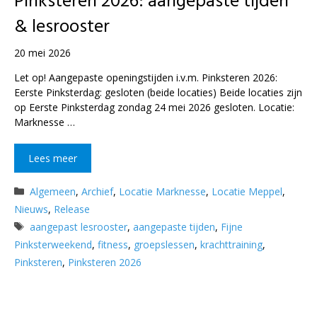
Pinksteren 2026: aangepaste tijden
& lesrooster
20 mei 2026
Let op! Aangepaste openingstijden i.v.m. Pinksteren 2026:
Eerste Pinksterdag: gesloten (beide locaties) Beide locaties zijn
op Eerste Pinksterdag zondag 24 mei 2026 gesloten. Locatie:
Marknesse …
Lees meer
Categorieën
Algemeen
,
Archief
,
Locatie Marknesse
,
Locatie Meppel
,
Nieuws
,
Release
Tags
aangepast lesrooster
,
aangepaste tijden
,
Fijne
Pinksterweekend
,
fitness
,
groepslessen
,
krachttraining
,
Pinksteren
,
Pinksteren 2026