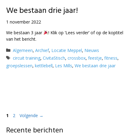
We bestaan drie jaar!
1 november 2022
We bestaan 3 jaar
! Klik op ‘Lees verder’ of op de koptitel
van het bericht.
Categorieën
Algemeen
,
Archief
,
Locatie Meppel
,
Nieuws
Tags
circuit training
,
CivitaStisch
,
crossbox
,
feestje
,
fitness
,
groepslessen
,
kettlebell
,
Les Mills
,
We bestaan drie jaar
Pagina
Pagina
1
2
Volgende
→
Recente berichten