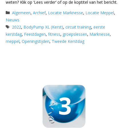
weten? Klik op ‘Lees verder’ of op de koptitel van het bericht.
Categorieën
Algemeen
,
Archief
,
Locatie Marknesse
,
Locatie Meppel
,
Nieuws
Tags
2022
,
BodyPump XL (Kerst)
,
circuit training
,
eerste
kerstdag
,
Feestdagen
,
fitness
,
groepslessen
,
Marknesse
,
meppel
,
Openingstijden
,
Tweede Kerstdag