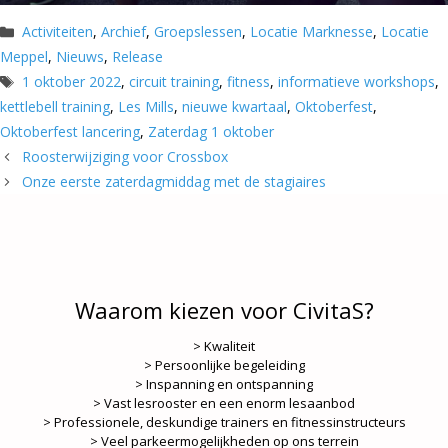
Categorieën
Activiteiten
,
Archief
,
Groepslessen
,
Locatie Marknesse
,
Locatie
Meppel
,
Nieuws
,
Release
Tags
1 oktober 2022
,
circuit training
,
fitness
,
informatieve workshops
,
kettlebell training
,
Les Mills
,
nieuwe kwartaal
,
Oktoberfest
,
Oktoberfest lancering
,
Zaterdag 1 oktober
Roosterwijziging voor Crossbox
Onze eerste zaterdagmiddag met de stagiaires
Waarom kiezen voor CivitaS?
> Kwaliteit
> Persoonlijke begeleiding
> Inspanning en ontspanning
> Vast lesrooster en een enorm lesaanbod
> Professionele, deskundige trainers en fitnessinstructeurs
> Veel parkeermogelijkheden op ons terrein