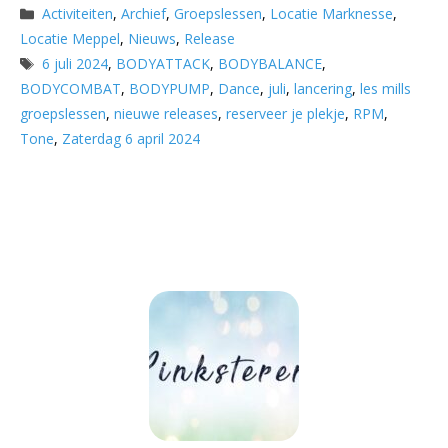
Categorieën
Activiteiten
,
Archief
,
Groepslessen
,
Locatie Marknesse
,
Locatie Meppel
,
Nieuws
,
Release
Tags
6 juli 2024
,
BODYATTACK
,
BODYBALANCE
,
BODYCOMBAT
,
BODYPUMP
,
Dance
,
juli
,
lancering
,
les mills
groepslessen
,
nieuwe releases
,
reserveer je plekje
,
RPM
,
Tone
,
Zaterdag 6 april 2024