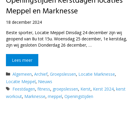
Openingstijden Kerstdagen locaties
Meppel en Marknesse
18 december 2024
Beste sporter, Locatie Meppel Dinsdag 24 december zijn wij
geopend van 8u tot 15u. Woensdag 25 december, 1e kerstdag,
zijn wij gesloten Donderdag 26 december, …
Lees meer
Categorieën
Algemeen
,
Archief
,
Groepslessen
,
Locatie Marknesse
,
Locatie Meppel
,
Nieuws
Tags
Feestdagen
,
fitness
,
groepslessen
,
Kerst
,
Kerst 2024
,
kerst
workout
,
Marknesse
,
meppel
,
Openingstijden