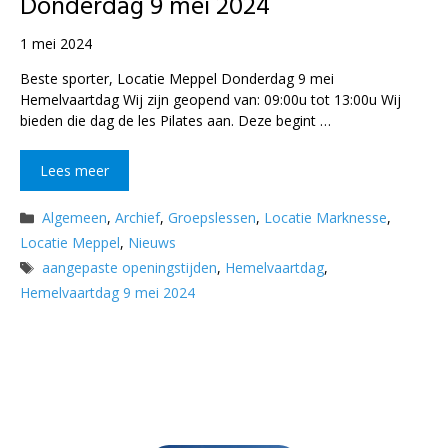
Donderdag 9 mei 2024
1 mei 2024
Beste sporter, Locatie Meppel Donderdag 9 mei
Hemelvaartdag Wij zijn geopend van: 09:00u tot 13:00u Wij
bieden die dag de les Pilates aan. Deze begint …
Lees meer
Categorieën
Algemeen
,
Archief
,
Groepslessen
,
Locatie Marknesse
,
Locatie Meppel
,
Nieuws
Tags
aangepaste openingstijden
,
Hemelvaartdag
,
Hemelvaartdag 9 mei 2024