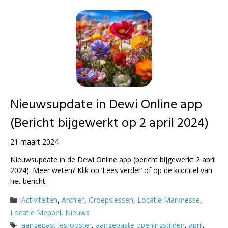
Nieuwsupdate in Dewi Online app
(Bericht bijgewerkt op 2 april 2024)
21 maart 2024
Nieuwsupdate in de Dewi Online app (bericht bijgewerkt 2 april
2024). Meer weten? Klik op ‘Lees verder’ of op de koptitel van
het bericht.
Categorieën
Activiteiten
,
Archief
,
Groepslessen
,
Locatie Marknesse
,
Locatie Meppel
,
Nieuws
Tags
aangepast lesrooster
,
aangepaste openingstijden
,
april
,