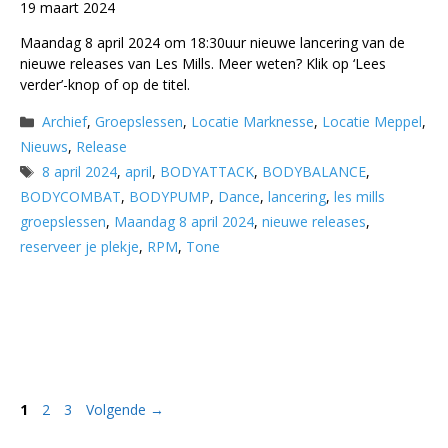
19 maart 2024
Maandag 8 april 2024 om 18:30uur nieuwe lancering van de
nieuwe releases van Les Mills. Meer weten? Klik op ‘Lees
verder’-knop of op de titel.
Categorieën
Archief
,
Groepslessen
,
Locatie Marknesse
,
Locatie Meppel
,
Nieuws
,
Release
Tags
8 april 2024
,
april
,
BODYATTACK
,
BODYBALANCE
,
BODYCOMBAT
,
BODYPUMP
,
Dance
,
lancering
,
les mills
groepslessen
,
Maandag 8 april 2024
,
nieuwe releases
,
reserveer je plekje
,
RPM
,
Tone
Pagina
Pagina
Pagina
1
2
3
Volgende
→