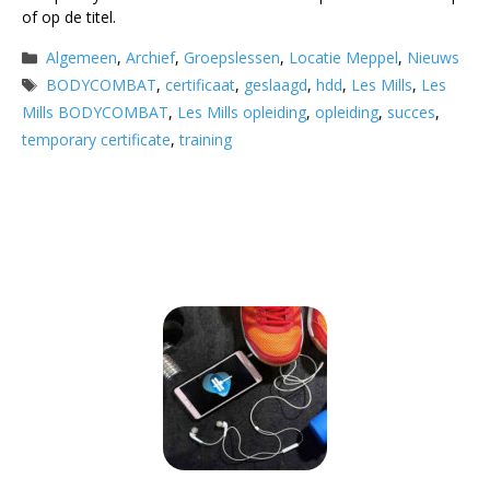
of op de titel.
Categorieën
Algemeen
,
Archief
,
Groepslessen
,
Locatie Meppel
,
Nieuws
Tags
BODYCOMBAT
,
certificaat
,
geslaagd
,
hdd
,
Les Mills
,
Les
Mills BODYCOMBAT
,
Les Mills opleiding
,
opleiding
,
succes
,
temporary certificate
,
training