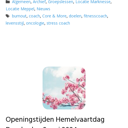
Categorieën
Algemeen
,
Archief
,
Groepslessen
,
Locatie Marknesse
,
Locatie Meppel
,
Nieuws
Tags
burnout
,
coach
,
Core & More
,
doelen
,
fitnesscoach
,
levensstijl
,
oncologie
,
stress coach
Openingstijden Hemelvaartdag