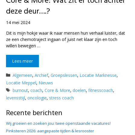
Core & More: Wat zit er toch achter
deze deur….?
14 mei 2024
Dit is mijn hokje waar ik naar mensen hun verhaal luister, dat
ze een chemotraject ingaan of juist net klaar zijn en toch
willen bewegen …
Lees meer
Categorieën
Algemeen
,
Archief
,
Groepslessen
,
Locatie Marknesse
,
Locatie Meppel
,
Nieuws
Tags
burnout
,
coach
,
Core & More
,
doelen
,
fitnesscoach
,
levensstijl
,
oncologie
,
stress coach
Recente berichten
Wij groeien en zoeken jou: twee openstaande vacatures!
Pinksteren 2026: aangepaste tijden & lesrooster