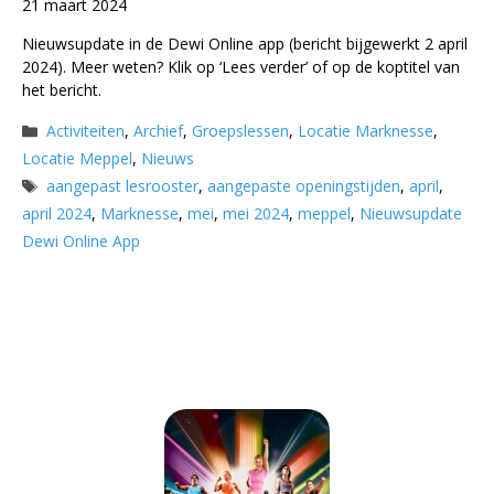
21 maart 2024
Nieuwsupdate in de Dewi Online app (bericht bijgewerkt 2 april
2024). Meer weten? Klik op ‘Lees verder’ of op de koptitel van
het bericht.
Categorieën
Activiteiten
,
Archief
,
Groepslessen
,
Locatie Marknesse
,
Locatie Meppel
,
Nieuws
Tags
aangepast lesrooster
,
aangepaste openingstijden
,
april
,
april 2024
,
Marknesse
,
mei
,
mei 2024
,
meppel
,
Nieuwsupdate
Dewi Online App