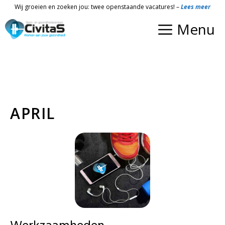
Ga
Wij groeien en zoeken jou: twee openstaande vacatures! –
Lees meer
naar
Menu
de
inhoud
APRIL