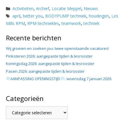
Categorieën
Activiteiten
,
Archief
,
Locatie Meppel
,
Nieuws
Tags
april
,
better you
,
BODYPUMP techniek
,
houdingen
,
Les
Mills RPM
,
RPM techniekles
,
teamwork
,
techniek
Recente berichten
Wij groeien en zoeken jou: twee openstaande vacatures!
Pinksteren 2026: aangepaste tijden & lesrooster
Koningsdag 2026: aangepaste tijden & lesrooster
Pasen 2026: aangepaste tijden & lesrooster
AANPASSING OPENINGSTIJD
: woensdag 7 januari 2026
Categorieën
Categorieën