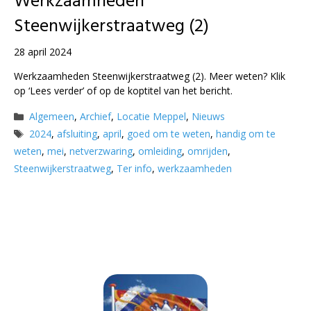
Werkzaamheden
Steenwijkerstraatweg (2)
28 april 2024
Werkzaamheden Steenwijkerstraatweg (2). Meer weten? Klik
op ‘Lees verder’ of op de koptitel van het bericht.
Categorieën
Algemeen
,
Archief
,
Locatie Meppel
,
Nieuws
Tags
2024
,
afsluiting
,
april
,
goed om te weten
,
handig om te
weten
,
mei
,
netverzwaring
,
omleiding
,
omrijden
,
Steenwijkerstraatweg
,
Ter info
,
werkzaamheden