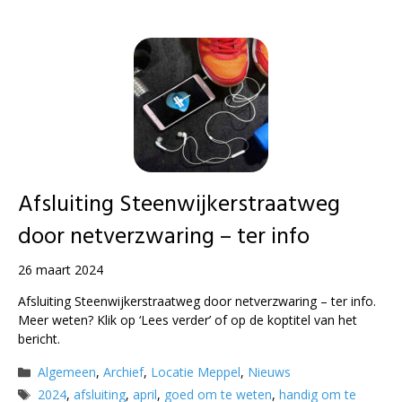
Afsluiting Steenwijkerstraatweg
door netverzwaring – ter info
26 maart 2024
Afsluiting Steenwijkerstraatweg door netverzwaring – ter info.
Meer weten? Klik op ‘Lees verder’ of op de koptitel van het
bericht.
Categorieën
Algemeen
,
Archief
,
Locatie Meppel
,
Nieuws
Tags
2024
,
afsluiting
,
april
,
goed om te weten
,
handig om te