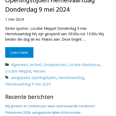
Openingstijden Hemelvaartdag
Donderdag 9 mei 2024
1 mei 2024
Beste sporter, Locatie Meppel Donderdag 9 mei
Hemelvaartdag Wij zijn geopend van: 09:00u tot 13:00u Wij
bieden die dag de les Pilates aan. Deze begint …
Lees meer
Categorieën
Algemeen
,
Archief
,
Groepslessen
,
Locatie Marknesse
,
Locatie Meppel
,
Nieuws
Tags
aangepaste openingstijden
,
Hemelvaartdag
,
Hemelvaartdag 9 mei 2024
Recente berichten
Wij groeien en zoeken jou: twee openstaande vacatures!
Pinksteren 2026: aangepaste tijden & lesrooster