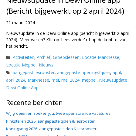
Nieuwsupdate in Dewi Online app
(Bericht bijgewerkt op 2 april 2024)
21 maart 2024
Nieuwsupdate in de Dewi Online app (bericht bijgewerkt 2 april
2024). Meer weten? Klik op ‘Lees verder’ of op de koptitel van
het bericht.
Categorieën
Activiteiten
,
Archief
,
Groepslessen
,
Locatie Marknesse
,
Locatie Meppel
,
Nieuws
Tags
aangepast lesrooster
,
aangepaste openingstijden
,
april
,
april 2024
,
Marknesse
,
mei
,
mei 2024
,
meppel
,
Nieuwsupdate
Dewi Online App
Recente berichten
Wij groeien en zoeken jou: twee openstaande vacatures!
Pinksteren 2026: aangepaste tijden & lesrooster
Koningsdag 2026: aangepaste tijden & lesrooster