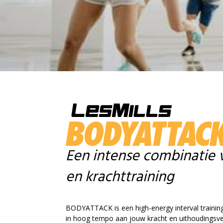
Fotoalbums
Personal Training
CivitaS Meppel – Gezondheids
Wellnessfaciliteiten Meppel
Lidmaatschappen
Lesrooster Meppel
Een intense combinatie 
en krachttraining
BODYATTACK is een high-energy interval training
in hoog tempo aan jouw kracht en uithoudingsv