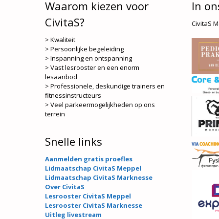
Waarom kiezen voor
In on
CivitaS?
CivitaS 
> Kwaliteit
> Persoonlijke begeleiding
> Inspanning en ontspanning
> Vast lesrooster en een enorm
lesaanbod
> Professionele, deskundige trainers en
fitnessinstructeurs
> Veel parkeermogelijkheden op ons
terrein
Snelle links
Aanmelden gratis proefles
Lidmaatschap CivitaS Meppel
Lidmaatschap CivitaS Marknesse
Over CivitaS
Lesrooster CivitaS Meppel
Lesrooster CivitaS Marknesse
Uitleg livestream