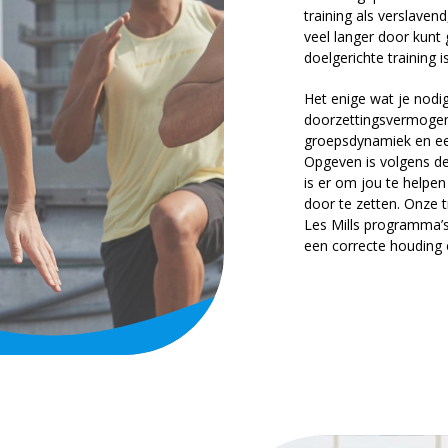
training als verslavend
veel langer door kunt 
doelgerichte training i
Het enige wat je nodi
doorzettingsvermogen
groepsdynamiek en een 
Opgeven is volgens dez
is er om jou te helpe
door te zetten. Onze t
Les Mills programma’
een correcte houding