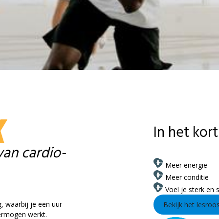
Personal Training
centrum
CivitaS Marknesse – Gezondheidscentrum
Wellnessfaciliteiten Marknesse
Lidmaatschappen
In het kort
Lesrooster Marknesse
van cardio-
Meer energie
Meer conditie
Voel je sterk en 
, waarbij je een uur
Bekijk het lesroo
ermogen werkt.