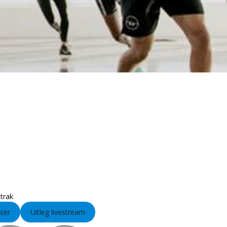
strak
ster
Uitleg livestream