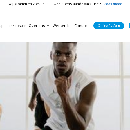
Wij groeien en zoeken jou: twee openstaande vacatures! –
Lees meer
ap
Lesrooster
Over ons
Werken bij
Contact
Online Platform
Nieuws & Blog
Online Platform
CivitaS Meppel
Algemene voorwaarden
Bedrijfsvitaliteit
CivitaS Marknesse
Huisregels
CivitaS Small group training
Bedrijfsvitaliteit
Groepslessen Marknesse
Livestream