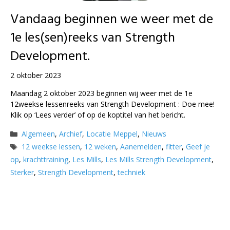
Vandaag beginnen we weer met de
1e les(sen)reeks van Strength
Development.
2 oktober 2023
Maandag 2 oktober 2023 beginnen wij weer met de 1e
12weekse lessenreeks van Strength Development : Doe mee!
Klik op ‘Lees verder’ of op de koptitel van het bericht.
Categorieën
Algemeen
,
Archief
,
Locatie Meppel
,
Nieuws
Tags
12 weekse lessen
,
12 weken
,
Aanemelden
,
fitter
,
Geef je
op
,
krachttraining
,
Les Mills
,
Les Mills Strength Development
,
Sterker
,
Strength Development
,
techniek