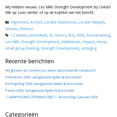
Wij hebben nieuws; Les Mills Strength Development bij CivitaS!
Klik op ‘Lees verder’ of op de koptitel van het bericht.
Categorieën
Algemeen
,
Archief
,
Locatie Marknesse
,
Locatie Meppel
,
Nieuws
,
Release
Tags
12 weken
,
binnenkort
,
fit
,
fitness
,
fitst
,
fitter
,
krachttraining
,
Les Mills Strength Development
,
Marknesse
,
meppel
,
nieuw
,
small group training
,
Strength Development
,
uitdaging
Recente berichten
Wij groeien en zoeken jou: twee openstaande vacatures!
Pinksteren 2026: aangepaste tijden & lesrooster
Koningsdag 2026: aangepaste tijden & lesrooster
Pasen 2026: aangepaste tijden & lesrooster
AANPASSING OPENINGSTIJD
: woensdag 7 januari 2026
Categorieën