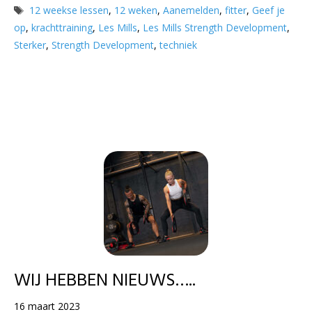
Tags
12 weekse lessen
,
12 weken
,
Aanemelden
,
fitter
,
Geef je
op
,
krachttraining
,
Les Mills
,
Les Mills Strength Development
,
Sterker
,
Strength Development
,
techniek
WIJ HEBBEN NIEUWS…..
16 maart 2023