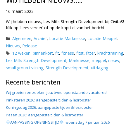
WIJ HEBBEN NIEUWS…..
16 maart 2023
Wij hebben nieuws; Les Mills Strength Development bij CivitaS!
Klik op ‘Lees verder’ of op de koptitel van het bericht.
Categorieën
Algemeen
,
Archief
,
Locatie Marknesse
,
Locatie Meppel
,
Nieuws
,
Release
Tags
12 weken
,
binnenkort
,
fit
,
fitness
,
fitst
,
fitter
,
krachttraining
,
Les Mills Strength Development
,
Marknesse
,
meppel
,
nieuw
,
small group training
,
Strength Development
,
uitdaging
Recente berichten
Wij groeien en zoeken jou: twee openstaande vacatures!
Pinksteren 2026: aangepaste tijden & lesrooster
Koningsdag 2026: aangepaste tijden & lesrooster
Pasen 2026: aangepaste tijden & lesrooster
AANPASSING OPENINGSTIJD
: woensdag 7 januari 2026