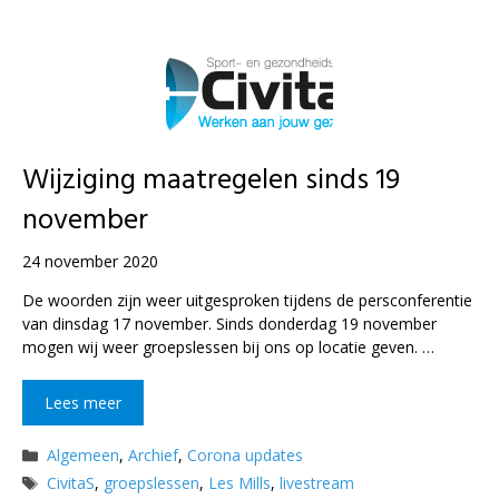
Wijziging maatregelen sinds 19
november
24 november 2020
De woorden zijn weer uitgesproken tijdens de persconferentie
van dinsdag 17 november. Sinds donderdag 19 november
mogen wij weer groepslessen bij ons op locatie geven. …
Lees meer
Categorieën
Algemeen
,
Archief
,
Corona updates
Tags
CivitaS
,
groepslessen
,
Les Mills
,
livestream