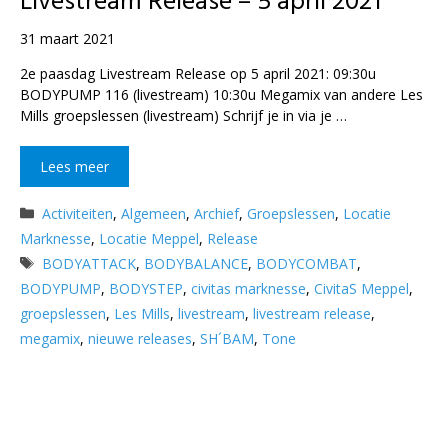
Livestream Release – 5 april 2021
31 maart 2021
2e paasdag Livestream Release op 5 april 2021: 09:30u
BODYPUMP 116 (livestream) 10:30u Megamix van andere Les
Mills groepslessen (livestream) Schrijf je in via je …
Lees meer
Categorieën
Activiteiten
,
Algemeen
,
Archief
,
Groepslessen
,
Locatie
Marknesse
,
Locatie Meppel
,
Release
Tags
BODYATTACK
,
BODYBALANCE
,
BODYCOMBAT
,
BODYPUMP
,
BODYSTEP
,
civitas marknesse
,
CivitaS Meppel
,
groepslessen
,
Les Mills
,
livestream
,
livestream release
,
megamix
,
nieuwe releases
,
SH´BAM
,
Tone