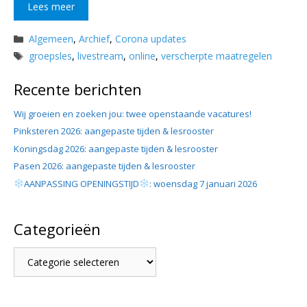
Lees meer
Categorieën
Algemeen
,
Archief
,
Corona updates
Tags
groepsles
,
livestream
,
online
,
verscherpte maatregelen
Recente berichten
Wij groeien en zoeken jou: twee openstaande vacatures!
Pinksteren 2026: aangepaste tijden & lesrooster
Koningsdag 2026: aangepaste tijden & lesrooster
Pasen 2026: aangepaste tijden & lesrooster
AANPASSING OPENINGSTIJD
: woensdag 7 januari 2026
Categorieën
Categorieën