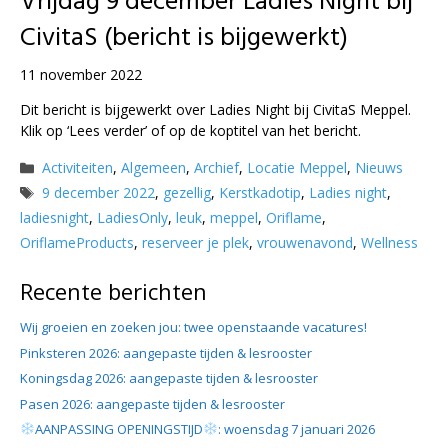
Vrijdag 9 december Ladies Night bij
CivitaS (bericht is bijgewerkt)
11 november 2022
Dit bericht is bijgewerkt over Ladies Night bij CivitaS Meppel.
Klik op ‘Lees verder’ of op de koptitel van het bericht.
Categorieën
Activiteiten
,
Algemeen
,
Archief
,
Locatie Meppel
,
Nieuws
Tags
9 december 2022
,
gezellig
,
Kerstkadotip
,
Ladies night
,
ladiesnight
,
LadiesOnly
,
leuk
,
meppel
,
Oriflame
,
OriflameProducts
,
reserveer je plek
,
vrouwenavond
,
Wellness
Recente berichten
Wij groeien en zoeken jou: twee openstaande vacatures!
Pinksteren 2026: aangepaste tijden & lesrooster
Koningsdag 2026: aangepaste tijden & lesrooster
Pasen 2026: aangepaste tijden & lesrooster
AANPASSING OPENINGSTIJD
: woensdag 7 januari 2026