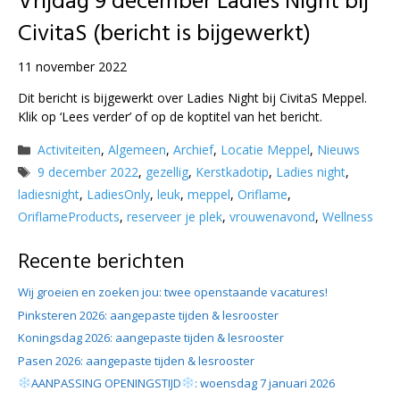
Vrijdag 9 december Ladies Night bij
CivitaS (bericht is bijgewerkt)
11 november 2022
Dit bericht is bijgewerkt over Ladies Night bij CivitaS Meppel.
Klik op ‘Lees verder’ of op de koptitel van het bericht.
Categorieën
Activiteiten
,
Algemeen
,
Archief
,
Locatie Meppel
,
Nieuws
Tags
9 december 2022
,
gezellig
,
Kerstkadotip
,
Ladies night
,
ladiesnight
,
LadiesOnly
,
leuk
,
meppel
,
Oriflame
,
OriflameProducts
,
reserveer je plek
,
vrouwenavond
,
Wellness
Recente berichten
Wij groeien en zoeken jou: twee openstaande vacatures!
Pinksteren 2026: aangepaste tijden & lesrooster
Koningsdag 2026: aangepaste tijden & lesrooster
Pasen 2026: aangepaste tijden & lesrooster
AANPASSING OPENINGSTIJD
: woensdag 7 januari 2026