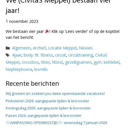
We (CivitaS Meppel) bestaan vier
jaar!
1 november 2023
We bestaan vier jaar
! Klik op ‘Lees verder’ of op de koptitel
van het bericht.
Categorieën
Algemeen
,
Archief
,
Locatie Meppel
,
Nieuws
Tags
4jaar
,
body. fit. fitness
,
circuit
,
circuittraining
,
CivitaS
Meppel
,
crossbox
,
fitter
,
fittest
,
gezelligsamen
,
gym. kettlebel
,
hiephiephoera
,
lesmills
Recente berichten
Wij groeien en zoeken jou: twee openstaande vacatures!
Pinksteren 2026: aangepaste tijden & lesrooster
Koningsdag 2026: aangepaste tijden & lesrooster
Pasen 2026: aangepaste tijden & lesrooster
AANPASSING OPENINGSTIJD
: woensdag 7 januari 2026