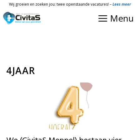
Ga
Wij groeien en zoeken jou: twee openstaande vacatures! –
Lees meer
naar
Menu
de
inhoud
4JAAR