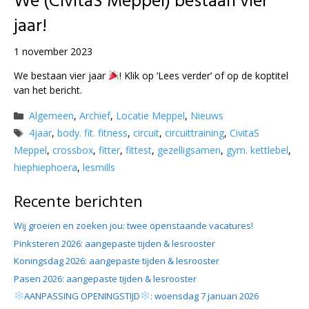
We (CivitaS Meppel) bestaan vier
jaar!
1 november 2023
We bestaan vier jaar
! Klik op ‘Lees verder’ of op de koptitel
van het bericht.
Categorieën
Algemeen
,
Archief
,
Locatie Meppel
,
Nieuws
Tags
4jaar
,
body. fit. fitness
,
circuit
,
circuittraining
,
CivitaS
Meppel
,
crossbox
,
fitter
,
fittest
,
gezelligsamen
,
gym. kettlebel
,
hiephiephoera
,
lesmills
Recente berichten
Wij groeien en zoeken jou: twee openstaande vacatures!
Pinksteren 2026: aangepaste tijden & lesrooster
Koningsdag 2026: aangepaste tijden & lesrooster
Pasen 2026: aangepaste tijden & lesrooster
AANPASSING OPENINGSTIJD
: woensdag 7 januari 2026