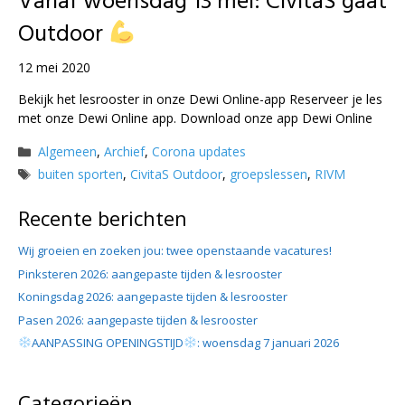
Vanaf woensdag 13 mei: CivitaS gaat
Outdoor
12 mei 2020
Bekijk het lesrooster in onze Dewi Online-app Reserveer je les
met onze Dewi Online app. Download onze app Dewi Online
Categorieën
Algemeen
,
Archief
,
Corona updates
Tags
buiten sporten
,
CivitaS Outdoor
,
groepslessen
,
RIVM
Recente berichten
Wij groeien en zoeken jou: twee openstaande vacatures!
Pinksteren 2026: aangepaste tijden & lesrooster
Koningsdag 2026: aangepaste tijden & lesrooster
Pasen 2026: aangepaste tijden & lesrooster
AANPASSING OPENINGSTIJD
: woensdag 7 januari 2026
Categorieën