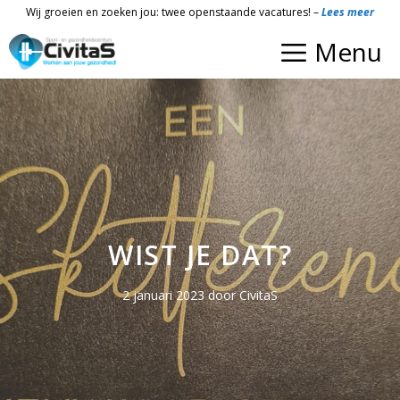
Ga
Wij groeien en zoeken jou: twee openstaande vacatures! –
Lees meer
naar
Menu
de
inhoud
WIST JE DAT?
2 januari 2023
door
CivitaS