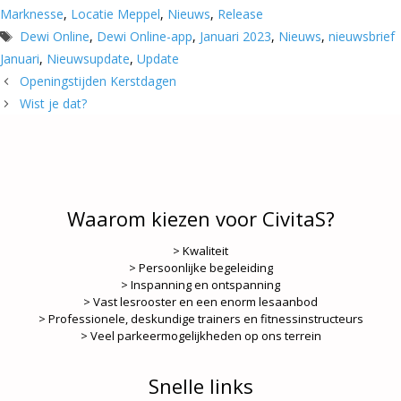
Marknesse
,
Locatie Meppel
,
Nieuws
,
Release
Tags
Dewi Online
,
Dewi Online-app
,
Januari 2023
,
Nieuws
,
nieuwsbrief
Januari
,
Nieuwsupdate
,
Update
Openingstijden Kerstdagen
Wist je dat?
Waarom kiezen voor CivitaS?
> Kwaliteit
> Persoonlijke begeleiding
> Inspanning en ontspanning
> Vast lesrooster en een enorm lesaanbod
> Professionele, deskundige trainers en fitnessinstructeurs
> Veel parkeermogelijkheden op ons terrein
Snelle links