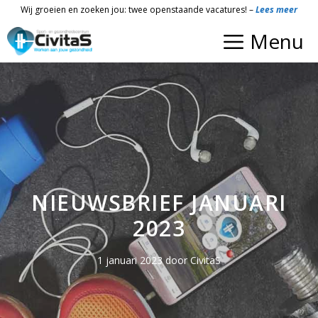
Ga
Wij groeien en zoeken jou: twee openstaande vacatures! –
Lees meer
naar
Menu
de
inhoud
NIEUWSBRIEF JANUARI
2023
1 januari 2023
door
CivitaS