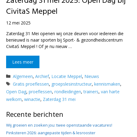
Zaterdag 31 mei 2025: Open Dag bij
CivitaS Meppel
12 mei 2025
Zaterdag 31 Mei openen wij onze deuren voor iedereen die
benieuwd is naar sporten bij Sport- & gezondheidscentrum
CivitaS Meppel ! Of je nu nieuw …
Lees meer
Categorieën
Algemeen
,
Archief
,
Locatie Meppel
,
Nieuws
Tags
Gratis proeflessen
,
groepslesinstructeur
,
kennismaken
,
Open Dag
,
proeflessen
,
rondleidingen
,
trainers
,
van harte
welkom
,
winactie
,
Zaterdag 31 mei
Recente berichten
Wij groeien en zoeken jou: twee openstaande vacatures!
Pinksteren 2026: aangepaste tijden & lesrooster