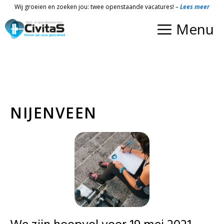
Ga
Wij groeien en zoeken jou: twee openstaande vacatures! –
Lees meer
naar
Menu
de
inhoud
NIJENVEEN