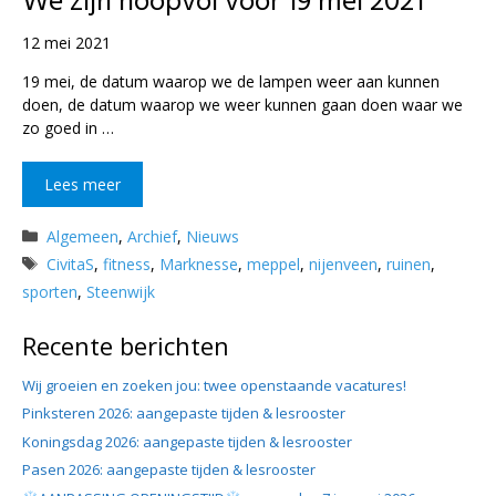
We zijn hoopvol voor 19 mei 2021
12 mei 2021
19 mei, de datum waarop we de lampen weer aan kunnen
doen, de datum waarop we weer kunnen gaan doen waar we
zo goed in …
Lees meer
Categorieën
Algemeen
,
Archief
,
Nieuws
Tags
CivitaS
,
fitness
,
Marknesse
,
meppel
,
nijenveen
,
ruinen
,
sporten
,
Steenwijk
Recente berichten
Wij groeien en zoeken jou: twee openstaande vacatures!
Pinksteren 2026: aangepaste tijden & lesrooster
Koningsdag 2026: aangepaste tijden & lesrooster
Pasen 2026: aangepaste tijden & lesrooster