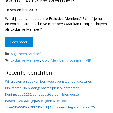
Word Exclusive Member!
16 september 2019
Word jij een van de eerste Exclusive Members? Schrijf je nu in
en wordt CivitaS Exclusive member! Waar kan ik mij inschrijven
als Exclusive Member? …
Lees meer
Categorieën
Algemeen
,
Archief
Tags
Exclusive Member
,
Gold Member
,
inschrijven
,
VIP
Recente berichten
Wij groeien en zoeken jou: twee openstaande vacatures!
Pinksteren 2026: aangepaste tijden & lesrooster
Koningsdag 2026: aangepaste tijden & lesrooster
Pasen 2026: aangepaste tijden & lesrooster
AANPASSING OPENINGSTIJD
: woensdag 7 januari 2026