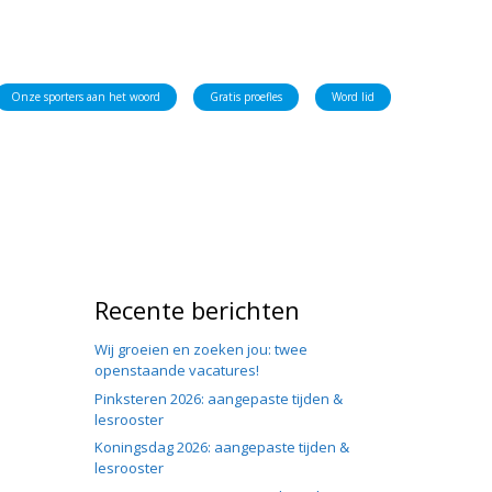
Onze sporters aan het woord
Gratis proefles
Word lid
Recente berichten
Wij groeien en zoeken jou: twee
openstaande vacatures!
Pinksteren 2026: aangepaste tijden &
lesrooster
Koningsdag 2026: aangepaste tijden &
lesrooster