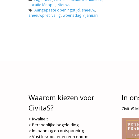
Locatie Meppel
,
Nieuws
Tags
Aangepaste openingstijd
,
sneeuw
,
sneeuwpret
,
veilig
,
woensdag 7 januari
Waarom kiezen voor
In on
CivitaS?
CivitaS 
> Kwaliteit
> Persoonlijke begeleiding
> Inspanning en ontspanning
> Vast lesrooster en een enorm