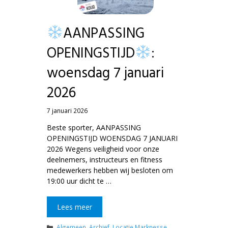
Fotoalbums
Personal Training
AANPASSING
OPENINGSTIJD
:
CivitaS Meppel – Gezondheids
woensdag 7 januari
Wellnessfaciliteiten Meppel
2026
Lidmaatschappen
7 januari 2026
Beste sporter, AANPASSING
Lesrooster Meppel
OPENINGSTIJD WOENSDAG 7 JANUARI
2026 Wegens veiligheid voor onze
deelnemers, instructeurs en fitness
medewerkers hebben wij besloten om
19:00 uur dicht te …
Lees meer
Categorieën
Algemeen
,
Archief
,
Locatie Marknesse
,