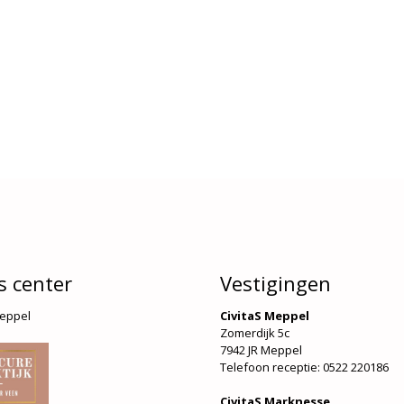
s center
Vestigingen
Meppel
CivitaS Meppel
Zomerdijk 5c
7942 JR Meppel
Telefoon receptie: 0522 220186
CivitaS Marknesse