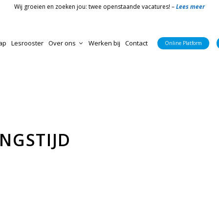
Wij groeien en zoeken jou: twee openstaande vacatures! –
Lees meer
ap
Lesrooster
Over ons
Werken bij
Contact
Online Platform
Nieuws & Blog
Online Platform
CivitaS Meppel
Algemene voorwaarden
Bedrijfsvitaliteit
CivitaS Marknesse
NGSTIJD
Huisregels
CivitaS Small group training
Bedrijfsvitaliteit
Groepslessen Marknesse
Livestream