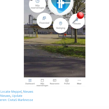
,
Locatie Meppel
,
Nieuws
,
Nieuws
,
Update
eren: CivitaS Marknesse