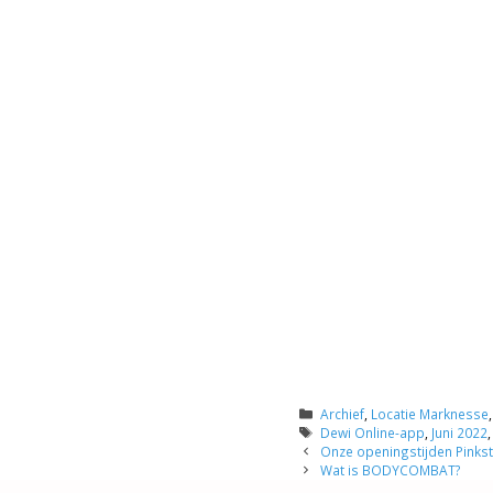
Categorieën
Archief
,
Locatie Marknesse
Tags
Dewi Online-app
,
Juni 2022
Onze openingstijden Pinkst
Wat is BODYCOMBAT?