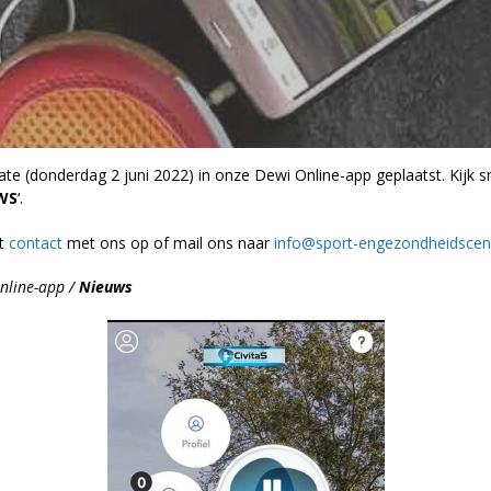
Personal Training
centrum
CivitaS Marknesse – Gezondheidscentrum
Wellnessfaciliteiten Marknesse
 (donderdag 2 juni 2022) in onze Dewi Online-app geplaatst. Kijk s
WS
‘.
Lidmaatschappen
st
contact
met ons op of mail ons naar
info@sport-engezondheidscent
Online-app /
Nieuws
Lesrooster Marknesse