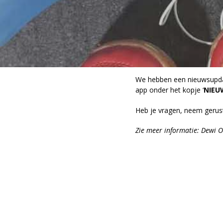
Fotoalbums
Personal Training
CivitaS Meppel – Gezondheids
Wellnessfaciliteiten Meppel
We hebben een nieuwsupdate
app onder het kopje ‘
NIEU
Lidmaatschappen
Heb je vragen, neem geru
Zie meer informatie: Dewi 
Lesrooster Meppel