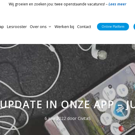
Wij groeien en zoeken jou: twee openstaande vacatures! –
Lees meer
ap
Lesrooster
Over ons
Werken bij
Contact
Online Platform
Nieuws & Blog
Online Platform
CivitaS Meppel
Algemene voorwaarden
Bedrijfsvitaliteit
CivitaS Marknesse
Huisregels
CivitaS Small group training
UPDATE IN ONZE APP – JU
Bedrijfsvitaliteit
Groepslessen Marknesse
6 juni 2022
door
CivitaS
Livestream