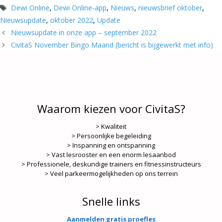
Tags
Dewi Online
,
Dewi Online-app
,
Nieuws
,
nieuwsbrief oktober
,
Nieuwsupdate
,
oktober 2022
,
Update
Nieuwsupdate in onze app – september 2022
CivitaS November Bingo Maand (bericht is bijgewerkt met info)
Waarom kiezen voor CivitaS?
> Kwaliteit
> Persoonlijke begeleiding
> Inspanning en ontspanning
> Vast lesrooster en een enorm lesaanbod
> Professionele, deskundige trainers en fitnessinstructeurs
> Veel parkeermogelijkheden op ons terrein
Snelle links
Aanmelden gratis proefles