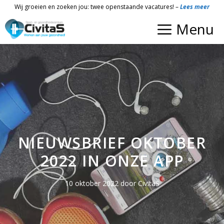
Ga
Wij groeien en zoeken jou: twee openstaande vacatures! –
Lees meer
naar
Menu
de
inhoud
NIEUWSBRIEF OKTOBER
2022 IN ONZE APP
10 oktober 2022
door
CivitaS