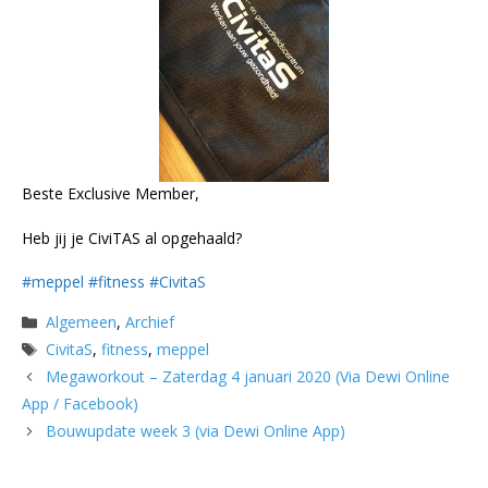
Beste Exclusive Member,
Heb jij je CiviTAS al opgehaald?
#
meppel
#
fitness
#
CivitaS
Categorieën
Algemeen
,
Archief
Tags
CivitaS
,
fitness
,
meppel
Megaworkout – Zaterdag 4 januari 2020 (Via Dewi Online
App / Facebook)
Bouwupdate week 3 (via Dewi Online App)