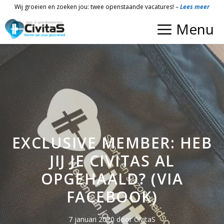
Ga
Wij groeien en zoeken jou: twee openstaande vacatures! –
Lees meer
naar
Menu
de
inhoud
EXCLUSIVE MEMBER: HEB
JIJ JE CIVITAS AL
OPGEHAALD? (VIA
FACEBOOK)
7 januari 2020
door
CivitaS